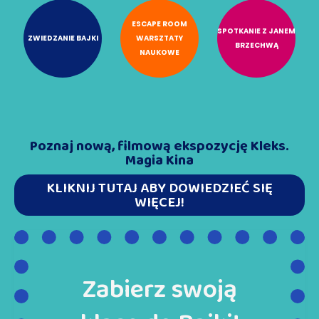
ESCAPE ROOM
SPOTKANIE Z JANEM
ZWIEDZANIE BAJKI
WARSZTATY
BRZECHWĄ
NAUKOWE
Poznaj nową, filmową ekspozycję Kleks.
Magia Kina
KLIKNIJ TUTAJ ABY DOWIEDZIEĆ SIĘ
WIĘCEJ!
Zabierz swoją