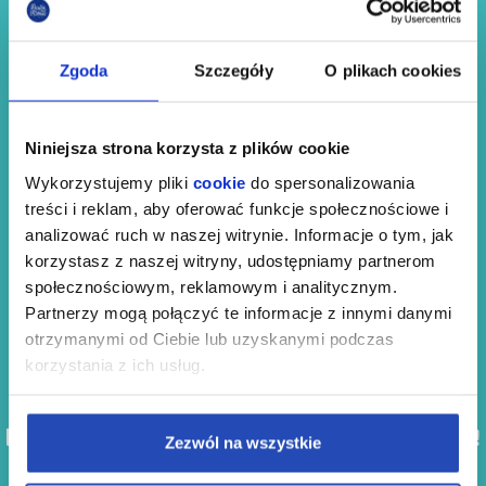
Wyrażam zgodę na przetwarzanie moich danych osobowych
w celach marketingowych oraz związanych z korzystaniem z
serwisu internetowego bajkapanakleksa.pl w zgodzie i
Zgoda
Szczegóły
O plikach cookies
Polityce prywatności w
według zasad określonych w
Regulaminie.
Niniejsza strona korzysta z plików cookie
Wykorzystujemy pliki
cookie
do spersonalizowania
treści i reklam, aby oferować funkcje społecznościowe i
analizować ruch w naszej witrynie. Informacje o tym, jak
korzystasz z naszej witryny, udostępniamy partnerom
społecznościowym, reklamowym i analitycznym.
Partnerzy mogą połączyć te informacje z innymi danymi
Potrzebny transport?
otrzymanymi od Ciebie lub uzyskanymi podczas
Współpracujemy z profesjonalnym
korzystania z ich usług.
przewoźnikiem,
który zabierze Was prosto do naszej Bajki!
Zezwól na wszystkie
Kontakt:
📞731 40 50 40