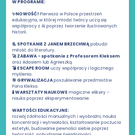
W PROGRAMIE:
✨NOWOŚĆ!
Pierwsza w Polsce przestrzeń
edukacyjna, w której młodzi twórcy uczą się
współpracy z AI poprzez tworzenie ilustrowanych
historii.
📃 SPOTKANIE Z JANEM BRZECHWĄ
pobudzi
miłość do literatury.
🚀 ZABAWA - spotkanie z Profesorem Kleksem
oraz Adasiem lub Agnieszką.
💣 ESCAPE ROOM
uczy współpracy i logicznego
myślenia.
🎯 GRYWALIZACJA
poszukiwanie przedmiotów
Pana Kleksa.
🧪 WARSZTATY NAUKOWE
magiczne eliksiry -
nauka poprzez eksperymentowanie.
WARTOŚCI EDUKACYJNE:
rozwój zdolności manualnych i wyobraźni, nauka
koncentracji i wytrwałości, kształtowanie poczucia
estetyki, budowanie pewności siebie poprzez
twórczość, pobudzanie świadomości