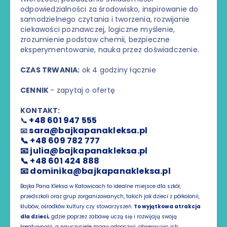
odpowiedzialności za środowisko, inspirowanie do
samodzielnego czytania i tworzenia, rozwijanie
ciekawości poznawczej, logiczne myślenie,
zrozumienie podstaw chemii, bezpieczne
eksperymentowanie, nauka przez doświadczenie.
CZAS TRWANIA:
ok 4 godziny łącznie
CENNIK
- zapytaj o ofertę
KONTAKT:
+48 601 947 555
📞
sara@bajkapanakleksa.pl
📧
📞 +48 609 782 777
📧 julia@bajkapanakleksa.pl
📞 +48 601 424 888
📧 dominika@bajkapanakleksa.pl
Bajka Pana Kleksa w Katowicach to idealne miejsce dla szkół,
przedszkoli oraz grup zorganizowanych, takich jak dzieci z półkolonii,
klubów, ośrodków kultury czy stowarzyszeń.
To wyjątkowa atrakcja
dla dzieci,
gdzie poprzez zabawę uczą się i rozwijają swoją
kreatywność, a nauczyciele mogą odpocząć, obserwując ich