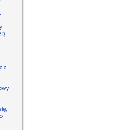
,
ć
y
zą
z z
kawy
ię,
To