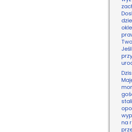
zac
Dos
dzie
okl
pra
Two
Jeś
prz
uro
Dzi
Maję
mom
goś
sta
opow
wyp
na 
prz