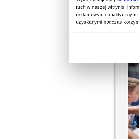
rad
ruch w naszej witrynie. Inf
jaki
reklamowym i analitycznym. 
nami
uzyskanymi podczas korzysta
ter
będ