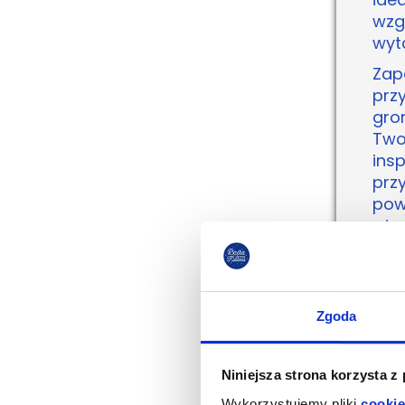
wzg
wyt
Zap
prz
gro
Twoj
ins
prz
pow
aż 
torc
Pod
pla
Zgoda
wee
swo
wła
Niniejsza strona korzysta z
Prz
Wykorzystujemy pliki
cookie