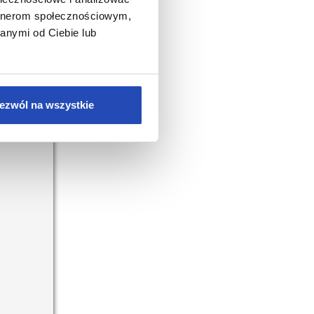
artnerom społecznościowym,
ię z
anymi od Ciebie lub
ezwól na wszystkie