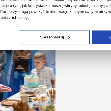
ość ze wspólnie spędzonego czasu wolnego od
ormacje o tym, jak korzystasz z naszej witryny, udostępniamy p
chkolwiek organizacyjnych zmartwień. Skontaktuj s
Partnerzy mogą połączyć te informacje z innymi danymi otrzym
 już dziś, wybierz idealny scenariusz i zarezerwuj
nia z ich usług.
min na urodziny, o których na podwórku i w szkole
zie głośno jeszcze przez wiele miesięcy!
Spersonalizuj
Z