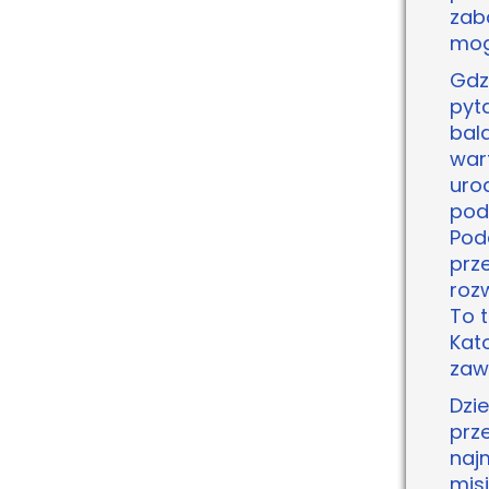
zab
mog
Gdz
pyt
bal
war
uro
pod
Pod
prze
roz
To 
Kat
zaw
Dzie
prz
naj
mis