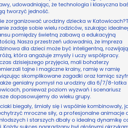
awy, udowadniając, że technologia i klasyczna ba
ą tworzyć jedność.
ie zorganizować urodziny dziecka w Katowicach?
anie zadaje sobie wielu rodziców, szukając idealn
ansu pomiędzy świetną zabawą a edukacyjną
tością. Nasza przestrzeń udowadnia, że impreza
dzinowa dla dzieci może być inteligentną, rozwijaj
różą, która angażuje zmysły i uczy współpracy.
czas dzisiejszego przyjęcia, mali bohaterzy
mierzali tajne i magiczne krainy, ramię w ramię
wiązując skomplikowane zagadki oraz łamiąc szyfr
także genialny pomysł na urodziny dla 6/7/8-latka
owicach, ponieważ poziom wyzwań i scenariusz
sze dopasowujemy do wieku grupy.
ciaki biegały, śmiały się i wspólnie kombinowały, j
echytrzyć mroczne siły, a profesjonalne animacje 
młodszych i starszych dbały o idealną dynamikę ca
ji. Każdy sukces nagradzany był głośnymi okrzykam