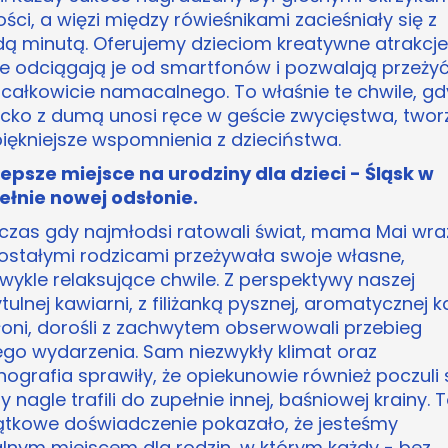
ści, a więzi między rówieśnikami zacieśniały się z
dą minutą. Oferujemy dzieciom kreatywne atrakcje
re odciągają je od smartfonów i pozwalają przeży
 całkowicie namacalnego. To właśnie te chwile, gd
ecko z dumą unosi ręce w geście zwycięstwa, twor
piękniejsze wspomnienia z dzieciństwa.
lepsze miejsce na urodziny dla dzieci - Śląsk w
ełnie nowej odsłonie.
czas gdy najmłodsi ratowali świat, mama Mai wra
ostałymi rodzicami przeżywała swoje własne,
zwykle relaksujące chwile. Z perspektywy naszej
tulnej kawiarni, z filiżanką pysznej, aromatycznej 
łoni, dorośli z zachwytem obserwowali przebieg
ego wydarzenia. Sam niezwykły klimat oraz
ografia sprawiły, że opiekunowie również poczuli s
y nagle trafili do zupełnie innej, baśniowej krainy. 
ątkowe doświadczenie pokazało, że jesteśmy
alnym miejscem dla rodzin, w którym każdy - bez