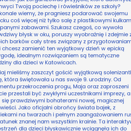
hwyci Twoją pociechę i rówieśników ze szkoły?
konale wiemy, że pragniesz podarować swojemu
cku coś więcej niż tylko salę z plastikowymi kulkami
epanymi zabawami. Szukasz czegoś, co wywoła
wdziwy błysk w oku, poruszy wyobraźnię i zdejmie 
ich barków cały stres związany z przygotowaniam
li chcesz zamienić ten wyjątkowy dzień w epicką
ygodę, idealnym rozwiązaniem są tematyczne
dziny dla dzieci w Katowicach.
siaj mieliśmy zaszczyt gościć wyjątkową solenizant
, która świętowała u nas swoje 9. urodziny. Od
entu przekroczenia progu, Maja oraz zaproszeni
cie przestali być zwykłymi uczestnikami imprezy, a
li się prawdziwymi bohaterami nowej, magicznej
ieści. Jako oficjalni obrońcy świata bajek, z
iekami na twarzach i pełnym zaangażowaniem rus
ratunek znanej nam wszystkim krainie. Ta interakt
estrzeń dla dzieci błyskawicznie wciągnęła ich do