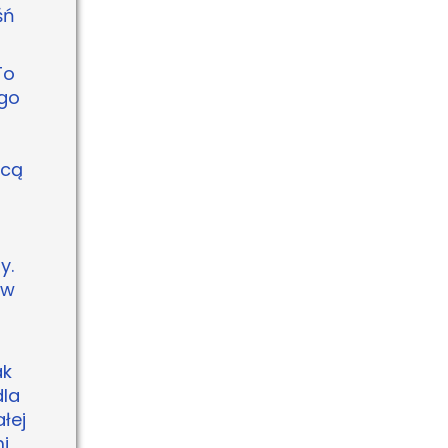
śń
To
ego
ącą
y.
 w
ak
dla
łej
i