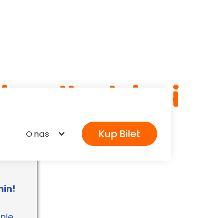
iny dla dzieci
Kup Bilet
O nas
min!
nie