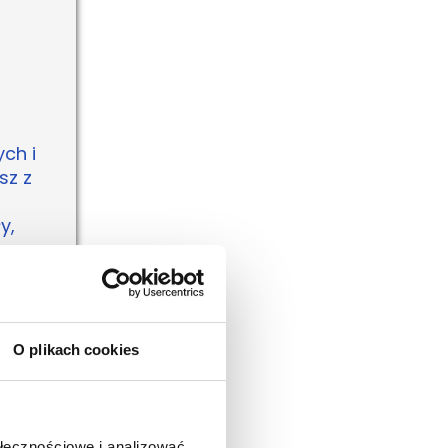
ych i
sz z
y,
j
O plikach cookies
l
rem
c
ołecznościowe i analizować