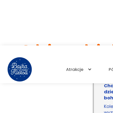
Gdzie rodzi s
Atrakcje
P
Chc
dzi
boh
Kol
wyz