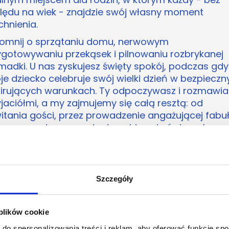
lędu na wiek - znajdzie swój własny moment
chnienia.
omnij o sprzątaniu domu, nerwowym
ygotowywaniu przekąsek i pilnowaniu rozbrykanej
madki. U nas zyskujesz święty spokój, podczas gdy
e dziecko celebruje swój wielki dzień w bezpieczn
pirujących warunkach. Ty odpoczywasz i rozmawia
yjaciółmi, a my zajmujemy się całą resztą: od
itania gości, przez prowadzenie angażującej fabuł
po uroczysty moment zdmuchiwania świeczek na
ie.
aruj swojemu dziecku urodziny marzeńNie odkłada
nowania na ostatnią chwilę - wolne terminy na
Szczegóły
kendowe przyjęcia znikają w mgnieniu oka! Pozwó
jemu synowi lub córce stać się głównym bohate
snej, niezapomnianej opowieści w sercu Śląska.
 plików cookie
eżyjcie te wyjątkowe chwile w Katowicach, czerpią
do spersonalizowania treści i reklam, aby oferować funkcje sp