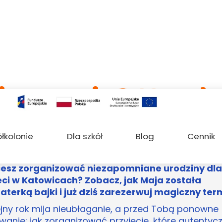
ię magia? Urodz
w Katowicach!
ółkolonie
Dla szkół
Blog
Cennik
esz zorganizować niezapomniane urodziny dla
eci w Katowicach? Zobacz, jak Maja została
aterką bajki i już dziś zarezerwuj magiczny ter
ejny rok mija nieubłaganie, a przed Tobą ponowne
wanie: jak zorganizować przyjęcie, które autentycz