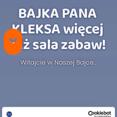
B
A
J
K
A
P
A
N
A
K
L
E
K
S
A
w
i
ę
c
e
j
n
i
ż
s
a
l
a
z
a
b
a
w
!
Witajcie w Naszej Bajce...