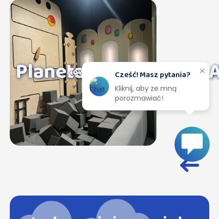
Planeta Mango
A
Nowość
✕
Cześć! Masz pytania?
Kliknij, aby ze mną
porozmawiać!