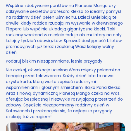
Wspólne zdobywanie punktów na Planecie Mango czy
odkrywanie sekretów profesora Kleksa to idealny pomysł
na rodzinny dzień pełen uśmiechu. Dzieci uwielbiają te
chwile, kiedy rodzice rzucają im wyzwanie w drewnianego
Flippera lub wspólnie układają gigantyczne klocki. Taki
rodzinny weekend w mieście ładuje akumulatory na cały
kolejny tydzień obowiązków. Sprawdź dostępność biletów
promocyjnych już teraz i zaplanuj Wasz kolejny wolny
dzień.
Podaruj bliskim niezapomniane, letnie przygody
Nie czekaj, aż wakacje uciekną Wam między palcami na
kanapie przed telewizorem. Każdy dzień lata to nowa
czysta karta, którą warto zapisać radosnymi
wspomnieniami i głośnym śmiechem. Bajka Pana Kleksa
wraz z nową, dynamiczną Planetą Mango czeka na Was,
oferując bezpieczną i niezwykle rozwijającą przestrzeń do
zabawy. Spędźcie niezapomniany rodzinny dzień w
Katowicach i przekonajcie się, że najlepsze przygody
czekają tuż za rogiem!