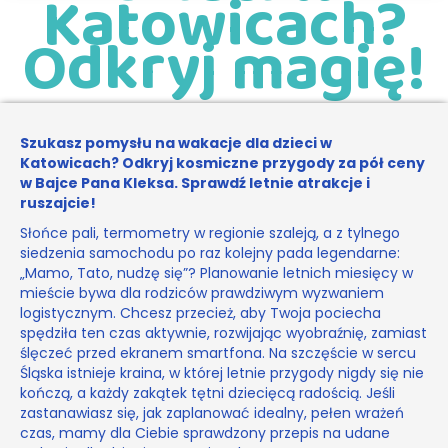
Katowicach?
Odkryj magię!
Szukasz pomysłu na wakacje dla dzieci w
Katowicach? Odkryj kosmiczne przygody za pół ceny
w Bajce Pana Kleksa. Sprawdź letnie atrakcje i
ruszajcie!
Słońce pali, termometry w regionie szaleją, a z tylnego
siedzenia samochodu po raz kolejny pada legendarne:
„Mamo, Tato, nudzę się”? Planowanie letnich miesięcy w
mieście bywa dla rodziców prawdziwym wyzwaniem
logistycznym. Chcesz przecież, aby Twoja pociecha
spędziła ten czas aktywnie, rozwijając wyobraźnię, zamiast
ślęczeć przed ekranem smartfona. Na szczęście w sercu
Śląska istnieje kraina, w której letnie przygody nigdy się nie
kończą, a każdy zakątek tętni dziecięcą radością. Jeśli
zastanawiasz się, jak zaplanować idealny, pełen wrażeń
czas, mamy dla Ciebie sprawdzony przepis na udane