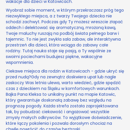
wakacje dla dzieci w Katowicach.
Wyobraź sobie moment, w którym przekraczasz próg tego
niezwykłego miejsca, a z twarzy Twojego dziecka nie
schodzi zachwyt. Podczas gdy Ty możesz wreszcie złapać
oddech i delektować się aromatyczną, mrożoną kawą,
Twoje maluchy ruszają na podbój świata pełnego barw i
tajemnic. To nie jest zwykła sala zabaw, ale interaktywna
przestrzeń dla dzieci, która wciąga do zabawy całe
rodziny. Tutaj nauka staje się pasją, a Ty wspólnie ze
swoimi pociechami budujesz piękne, wakacyjne
wspomnienia.
Ciekawe miejsca dla rodzin w Katowicach - gdzie ukryć się
przed nudą?Gdy na zewnątrz doskwiera upał lub nagle
zaskoczy Was letnia ulewa, warto wiedzieć, gdzie spędzić
czas z dzieckiem na Śląsku w komfortowych warunkach.
Bajka Pana Kleksa to unikalny punkt na mapie Katowic,
który gwarantuje doskonałą zabawę bez względu na
prognozę pogody. Każda strefa została zaprojektowana
tak, by pobudzać ciekawość i angażować wszystkie
zmysły małych odkrywców. To wyjątkowe doświadczenie,
które łączy pokolenia i pozwala dorosłym chociaż na
chwilę powrócić do czasów beztroski.