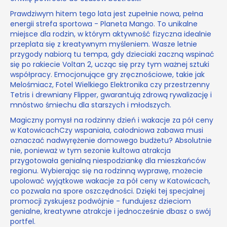
Prawdziwym hitem tego lata jest zupełnie nowa, pełna
energii strefa sportowa - Planeta Mango. To unikalne
miejsce dla rodzin, w którym aktywność fizyczna idealnie
przeplata się z kreatywnym myśleniem. Wasze letnie
przygody nabiorą tu tempa, gdy dzieciaki zaczną wspinać
się po rakiecie Voltan 2, ucząc się przy tym ważnej sztuki
współpracy. Emocjonujące gry zręcznościowe, takie jak
Melośmiacz, Fotel Wielkiego Elektronika czy przestrzenny
Tetris i drewniany Flipper, gwarantują zdrową rywalizację i
mnóstwo śmiechu dla starszych i młodszych.
Magiczny pomysł na rodzinny dzień i wakacje za pół ceny
w KatowicachCzy wspaniała, całodniowa zabawa musi
oznaczać nadwyrężenie domowego budżetu? Absolutnie
nie, ponieważ w tym sezonie kultowa atrakcja
przygotowała genialną niespodziankę dla mieszkańców
regionu. Wybierając się na rodzinną wyprawę, możecie
upolować wyjątkowe wakacje za pół ceny w Katowicach,
co pozwala na spore oszczędności. Dzięki tej specjalnej
promocji zyskujesz podwójnie - fundujesz dzieciom
genialne, kreatywne atrakcje i jednocześnie dbasz o swój
portfel.