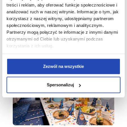
upały w mieście? Poznaj
treści i reklam, aby oferować funkcje społecznościowe i
analizować ruch w naszej witrynie. Informacje o tym, jak
chłodne atrakcje na
korzystasz z naszej witryny, udostępniamy partnerom
upały dla dzieci na
społecznościowym, reklamowym i analitycznym.
Śląsku!
Partnerzy mogą połączyć te informacje z innymi danymi
otrzymanymi od Ciebie lub uzyskanymi podczas
korzystania z ich usług.
Zezwól na wszystkie
Spersonalizuj