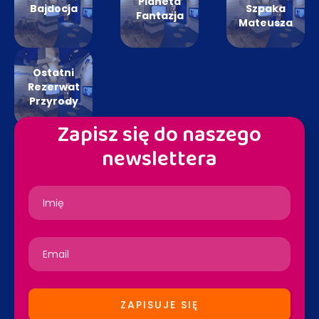
Planeta
Bajdocja
Szpaka
Fantazja
Mateusza
Ostatni
Rezerwat
Przyrody
Zapisz się do naszego
newslettera