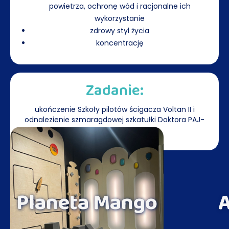
powietrza, ochronę wód i racjonalne ich
wykorzystanie
zdrowy styl życia
koncentrację
Zadanie:
ukończenie Szkoły pilotów ścigacza Voltan II i
odnalezienie szmaragdowej szkatułki Doktora PAJ-
CHI-WO
Planeta Mango
A