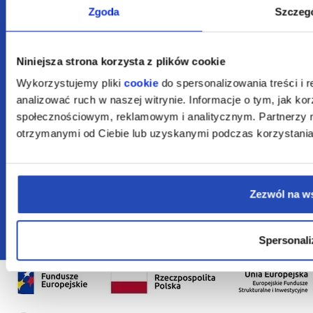
Zgoda
Szczeg
Urodziny w Bajce
KONTAKT
Niniejsza strona korzysta z plików cookie
Wykorzystujemy pliki
cookie
do spersonalizowania treści i 
Regulamin
analizować ruch w naszej witrynie. Informacje o tym, jak k
społecznościowym, reklamowym i analitycznym. Partnerzy m
Standardy
Ochrony małoletnich
otrzymanymi od Ciebie lub uzyskanymi podczas korzystania 
Zezwól na w
Copyright © 2022 Bajka Pana
Polityka
Ustawienia
DEVS
Kleksa by
Spersonali
prywatności
Cookie