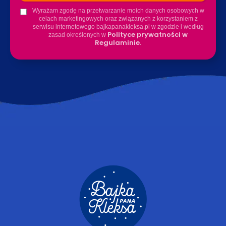
Wyrażam zgodę na przetwarzanie moich danych osobowych w
celach marketingowych oraz związanych z korzystaniem z
serwisu internetowego bajkapanakleksa.pl w zgodzie i według
Polityce prywatności w
zasad określonych w
Regulaminie.