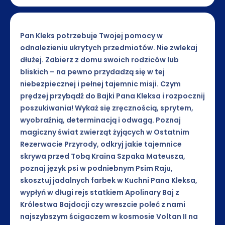
Pan Kleks potrzebuje Twojej pomocy w
odnalezieniu ukrytych przedmiotów. Nie zwlekaj
dłużej. Zabierz z domu swoich rodziców lub
bliskich – na pewno przydadzą się w tej
niebezpiecznej i pełnej tajemnic misji. Czym
prędzej przybądź do Bajki Pana Kleksa i rozpocznij
poszukiwania! Wykaż się zręcznością, sprytem,
wyobraźnią, determinacją i odwagą. Poznaj
magiczny świat zwierząt żyjących w Ostatnim
Rezerwacie Przyrody, odkryj jakie tajemnice
skrywa przed Tobą Kraina Szpaka Mateusza,
poznaj język psi w podniebnym Psim Raju,
skosztuj jadalnych farbek w Kuchni Pana Kleksa,
wypłyń w długi rejs statkiem Apolinary Baj z
Królestwa Bajdocji czy wreszcie poleć z nami
najszybszym ścigaczem w kosmosie Voltan II na