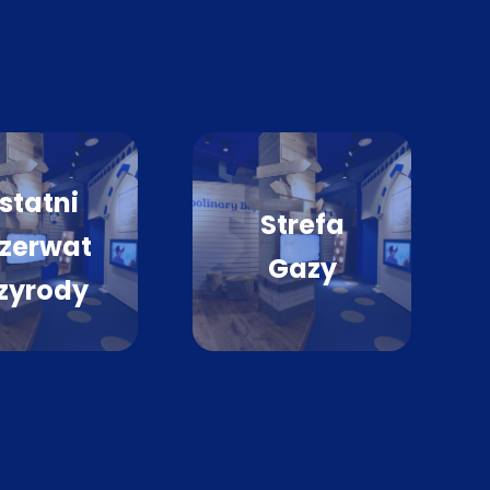
statni
Strefa
zerwat
Gazy
zyrody