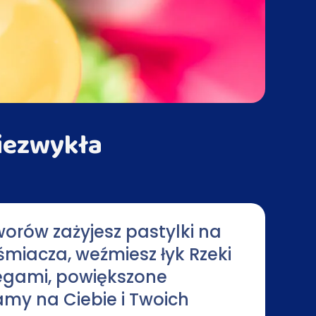
niezwykła
orów zażyjesz pastylki na
śmiacza, weźmiesz łyk Rzeki
egami, powiększone
my na Ciebie i Twoich