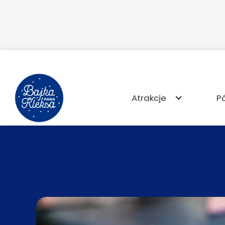
Atrakcje
P