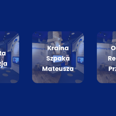
Kraina
O
ta
Szpaka
Re
zja
Mateusza
Pr