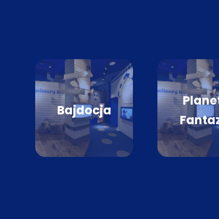
Plane
Bajdocja
Fanta